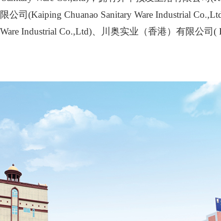
Kaiping Chuanao Sanitary Ware Industrial
ry Ware Industrial Co.,Ltd)、川奥实业（香港）有限公司( Enwat