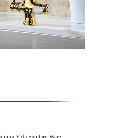
 Yufa Sanitary Ware