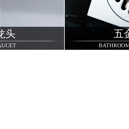
龙头
五
AUCET
BATHROOM