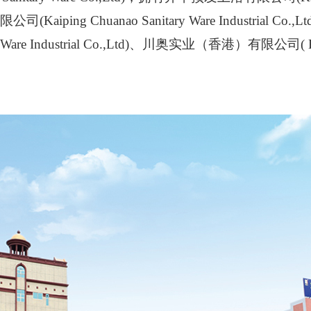
Kaiping Chuanao Sanitary Ware Industrial
ry Ware Industrial Co.,Ltd)、川奥实业（香港）有限公司( Enwat