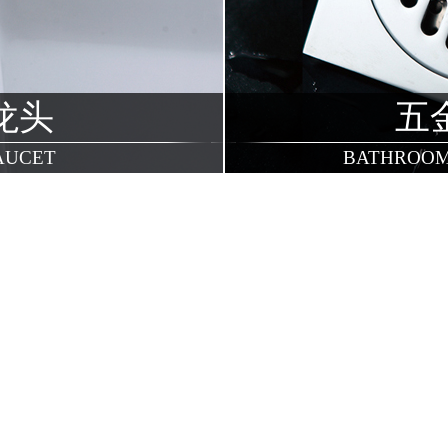
龙头
五
AUCET
BATHROOM