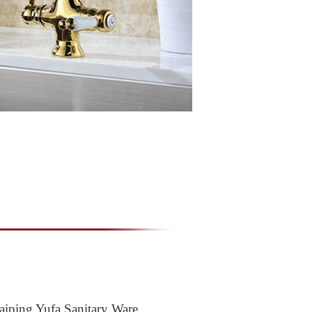
 Yufa Sanitary Ware