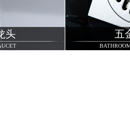
龙头
五
AUCET
BATHROOM