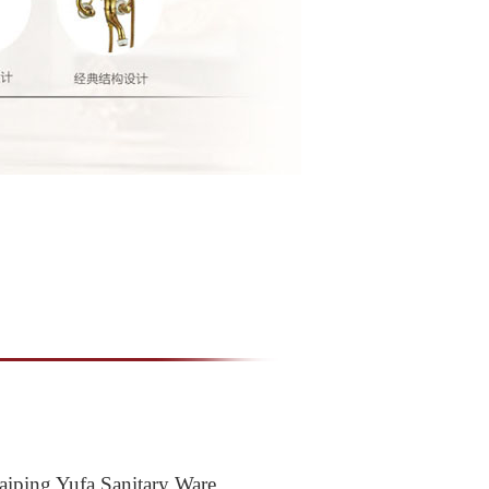
 Yufa Sanitary Ware