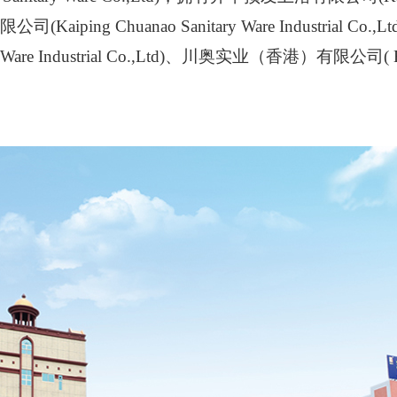
Kaiping Chuanao Sanitary Ware Industrial
ry Ware Industrial Co.,Ltd)、川奥实业（香港）有限公司( Enwat