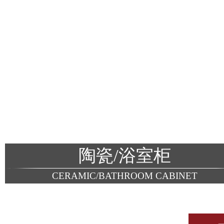
陶瓷/浴室柜
CERAMIC/BATHROOM CABINET