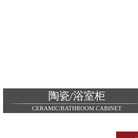
陶瓷/浴室柜
CERAMIC/BATHROOM CABINET