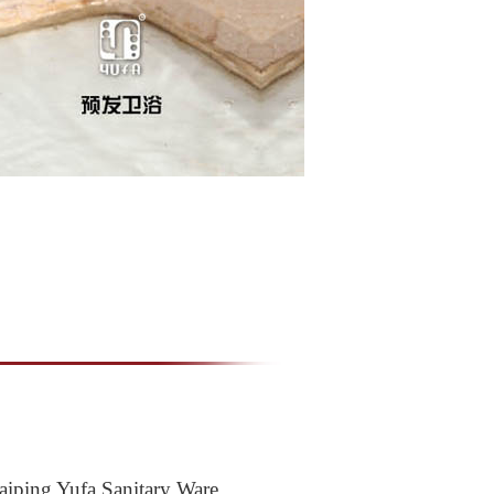
 Yufa Sanitary Ware