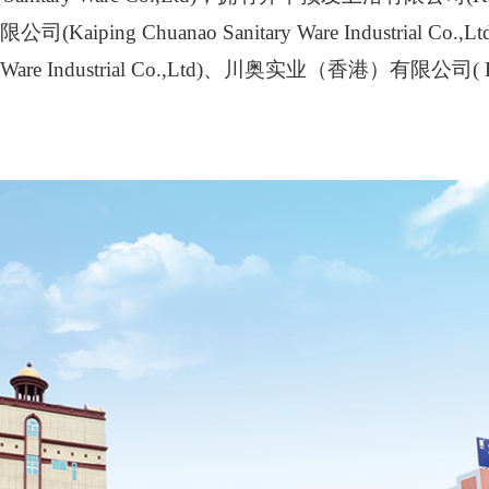
Kaiping Chuanao Sanitary Ware Industrial
ry Ware Industrial Co.,Ltd)、川奥实业（香港）有限公司( Enwat