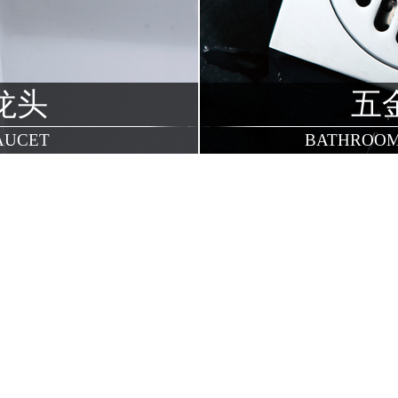
龙头
五
AUCET
BATHROOM